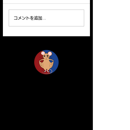
Prize from the Japanese
Kenichi Kimura wa
Society for Matrix
promoted to asso
コメントを追加…
Biology and Medicine
professor effecti
for his excellent paper.
16.
木村准教授が日本結合組織
学会大高賞を受賞しまし
た。 リンク：
https://www.tsukuba.ac.
jp/journal/awards/20
Life Science Center for Survival Dynamics
Tsukuba Advanced Research Alliance (TARA)
University of Tsukuba
Our lab is located on the 2nd floor of TARA
Center Bldg. B.