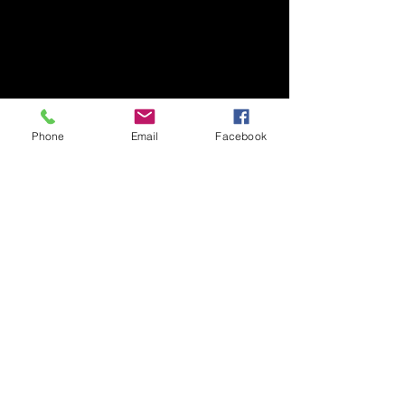
1-1-1 Tennodai, Tsukuba
Ibaraki, 305-8577, Japan
TEL/FAX +81-29-853-7323/7322
〒305-8577 茨城県つくば市天王台1丁目1番1
国立大学法人筑波大学
Phone
Email
Facebook
生存ダイナミクス研究センターB棟2階
TEL/FAX
029-853-7323
/7322