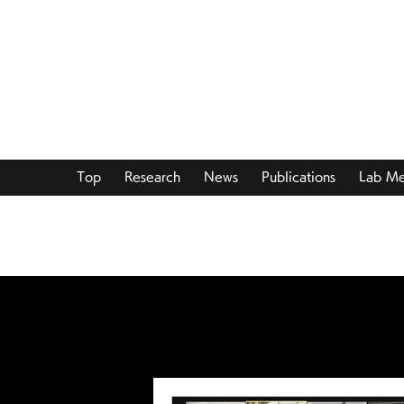
Hiromi Yanagisawa Laborator
Top
Research
News
Publications
Lab M