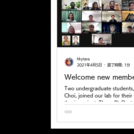
hkytara
2021年4月5日
読了時間: 1分
Welcome new membe
Two undergraduate students,
Choi, joined our lab for their
thesis project. Three Ph.D. st
Maria and Amin in...