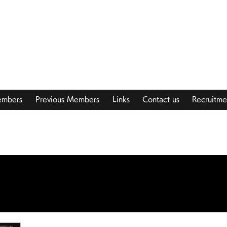
y | 柳沢裕美研究室
embers
Previous Members
Links
Contact us
Recruitme