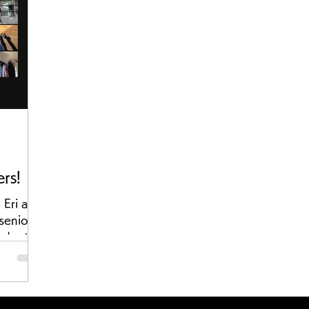
rs!
 Eri and
 senior
udents,