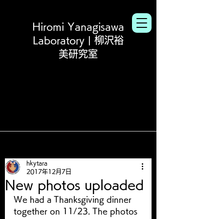
Hiromi Yanagisawa
Laboratory | 柳沢裕
美研究室
hkytara
2017年12月7日
New photos uploaded
We had a Thanksgiving dinner 
together on 11/23. The photos 