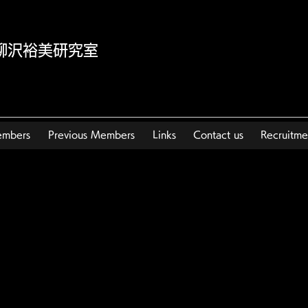
y | 柳沢裕美研究室
embers
Previous Members
Links
Contact us
Recruitme