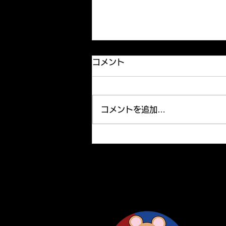
Our new member
コメント
We have new member, Eri,
junior in Medical Sciences,
joined our lab in last
コメントを追加…
November. Welcome Eri! We
updated “Lab Members” page.