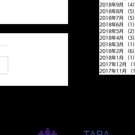
2018年9月
（4
2018年8月
（5
2018年7月
（5
2018年6月
（1
2018年5月
（2
view article has been
2018年4月
（3
2018年3月
（1
ished
2018年2月
（6
2018年1月
（1
view article by Yoshito
2017年12月
（
Hiromi has been
2017年11月
（
shed on the Clinical
ce online website. Y.
shiro and H.Yanagisawa:
.