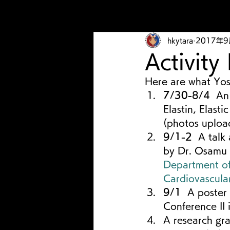
hkytara
2017年
Activity
Here are what Yosh
7/30-8/4
  An
Elastin, Elasti
(photos uploa
9/1-2
  A talk
by Dr. Osamu 
Department of
Cardiovascula
9/1
  A poster
Conference II
A research gr