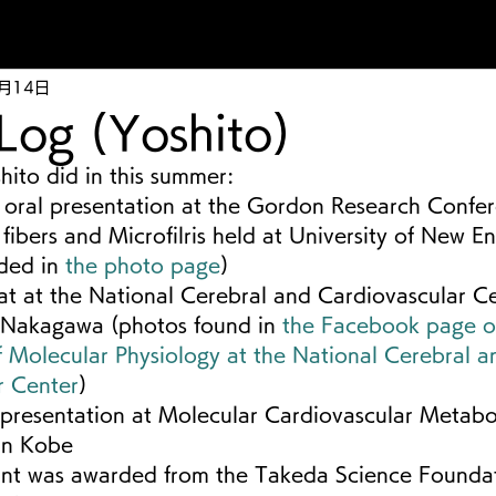
9月14日
 Log (Yoshito)
ito did in this summer:
 oral presentation at the Gordon Research Confe
c fibers and Microfilris held at University of New E
ded in 
the photo page
)
 at at the National Cerebral and Cardiovascular C
Nakagawa (photos found in 
the Facebook page of
 Molecular Physiology at the National Cerebral a
r Center
)
 presentation at Molecular Cardiovascular Metabo
 in Kobe
ant was awarded from the Takeda Science Foundat