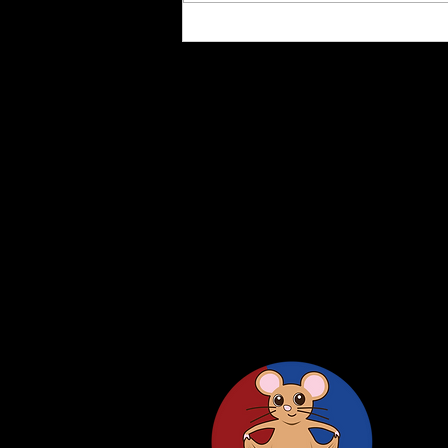
updated “Lab Members” page.