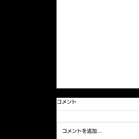
Our new member
コメント
We have new member, Eri,
junior in Medical Sciences,
joined our lab in last
コメントを追加…
November. Welcome Eri! We