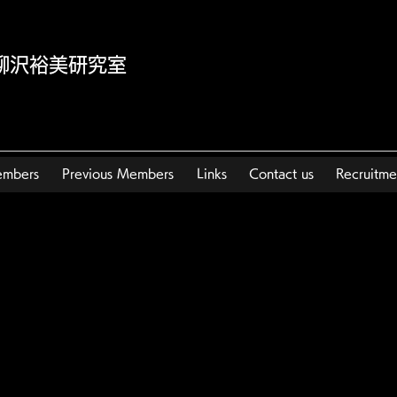
y | 柳沢裕美研究室
embers
Previous Members
Links
Contact us
Recruitme