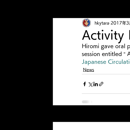
hkytara
2017年
Activity
Hiromi gave oral p
session entitled “
Japanese Circulati
News
最新記事