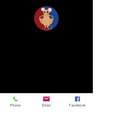
た。 リンク：
https://www.tsukuba.ac.
jp/journal/awards/20
Life Science Center for Survival Dynamics
Tsukuba Advanced Research Alliance (TARA)
University of Tsukuba
Our lab is located on the 2nd floor of TARA
Center Bldg. B.
1-1-1 Tennodai, Tsukuba
Ibaraki, 305-8577, Japan
Phone
Email
Facebook
TEL/FAX +81-29-853-7323/7322
〒305-8577 茨城県つくば市天王台1丁目1番1
国立大学法人筑波大学