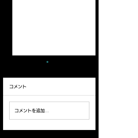
Congratulations!
Member News
Dr. Kenichi Kimura
We are happy to
コメント
received the Otaka
announce that Dr.
Prize from the Japanese
Kenichi Kimura wa
Society for Matrix
promoted to asso
コメントを追加…
Biology and Medicine
professor effecti
for his excellent paper.
16.
木村准教授が日本結合組織
学会大高賞を受賞しまし