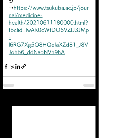
ら
→
https://www.tsukuba.ac.jp/jour
nal/medicine-
health/20210611180000.html?
fbclid=IwAR0cWtDO6VZIJ3JMp
-
l6RG7Xg5Q8HQeIaXZd81_J8V
Johb6_ddNaoNVh9hA
すべて表示
最新記事