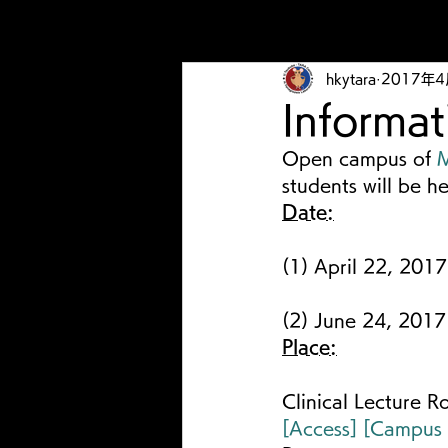
hkytara
2017年
Informa
Open campus of 
M
students will be h
Date:
(1) April 22, 201
(2) June 24, 2017 
Place:
Clinical Lecture 
[Access]
[Campus