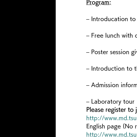
Program:
– Introducation to
– Free lunch with 
– Poster session g
– Introduction to 
– Admission infor
– Laboratory tour
Please register to
http://www.md.tsu
English page (No r
http://www.md.tsu