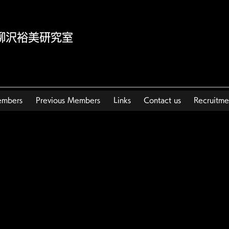
y | 柳沢裕美研究室
embers
Previous Members
Links
Contact us
Recruitme