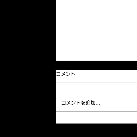
Our new member
コメント
We have new member, Eri,
junior in Medical Sciences,
joined our lab in last
コメントを追加…
November. Welcome Eri! We
updated “Lab Members” page.