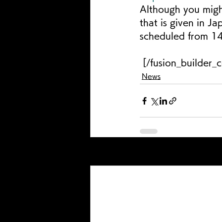
Although you migh
that is given in J
scheduled from 14:
 [/fusion_builder
News
最新記事